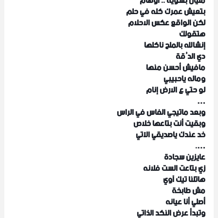
مليان بشوية .. أوهام
بتعيش عمرك كله في حلم
لكن الواقع عكس الاحلام
هتقولك
إنشالله بالملح ناكلها
دي الدُقة
مافيش أحسن منها
وماله ياحبيبي
لو حتي ع الارض إنام
…
وبعد ماتيجي الفاس في الراس
وبقيت أنت بتاعها خلاص
خد عندك ياصديقي الآتي
….
عايزين سجادة
زي بتاعت الست فلانه
هاتلنا تيك آوي
مش طابخة
أصلي أنا عيانه
وتبدأ عرض النكد الذاتي