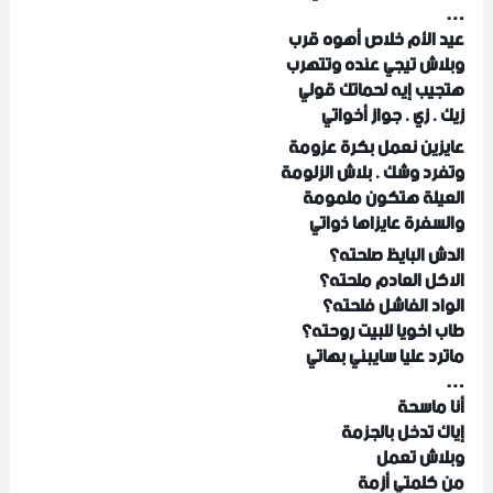
…
عيد الأم خلاص أهوه قرب
وبلاش تيجي عنده وتتهرب
هتجيب إيه لحماتك قولي
زيك . زي . جواز أخواتي
عايزين نعمل بكرة عزومة
وتفرد وشك . بلاش الزلومة
العيلة هتكون ملمومة
والسفرة عايزاها ذواتي
الدش البايظ صلحته؟
الاكل العادم ملحته؟
الواد الفاشل فلحته؟
طاب اخويا للبيت روحته؟
ماترد عليا سايبني بهاتي
…
أنا ماسحة
إياك تدخل بالجزمة
وبلاش تعمل
من كلمتي أزمة