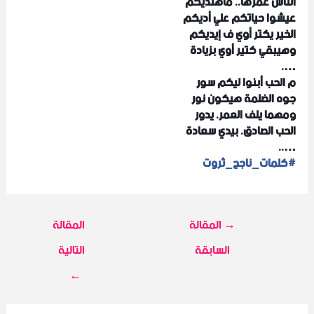
الناس عمرها.. ماهتديكم
عيشوا حياتكم علي أديكم
الخير يكتر أوي ف إيديكم
وهيبقي كتير أوي بزيادة
….
م الحب أبنوا ليكم سور
جوه الضلمة هيكون نور
ومهما يلف العمر. يدور
الحب الصادق. بيدي سعادة
…..
#
كلمات_ناجح_ثروت
→
المقالة
المقالة
السابقة
التالية
←