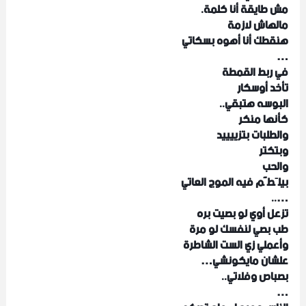
مش طايقة أنا كلمة.
مالهاش لازمة
هنقطك أنا أهوه بسكاتي
…
في ربط القمطة
تأخد أوسكار
البوسه هتبقي..
كأنها منكر
والطلبات بتزييييد
وبتكتر
والحب
بيلَطَّم فيه الموج العاتي
…..
تزعل أوي لو بصيت بره
طب بصي لنفسك لو مرة
وأعملي زي الست الشاطرة
علشان مايكونشي…
بصباص وفلاتي..
…