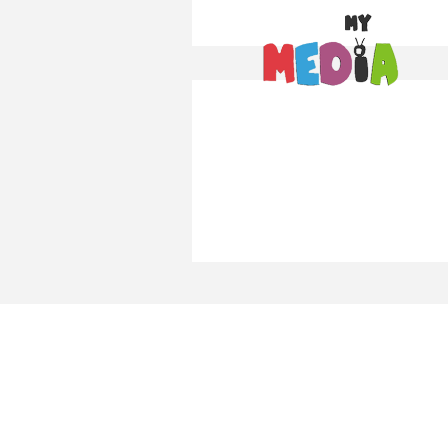
We love WordPress and we are
here to provide you with
professional looking WordPress
themes so that you can take your
website one step ahead. We focus
on simplicity, elegant design and
clean code.