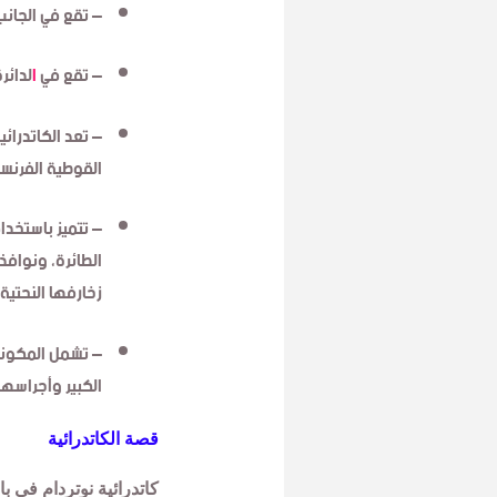
– تقع في الجانب
– تقع في
ا
لدائرة
– تعد الكاتدرائ
القوطية
الفرنس
– تتميز
باستخدام
الطائرة،
ونوافذه
زخارفها النحتية
– تشمل المكونات
الكبير
وأجراسها 
قصة الكاتدرائية
كاتدرائية نوتردام في ب