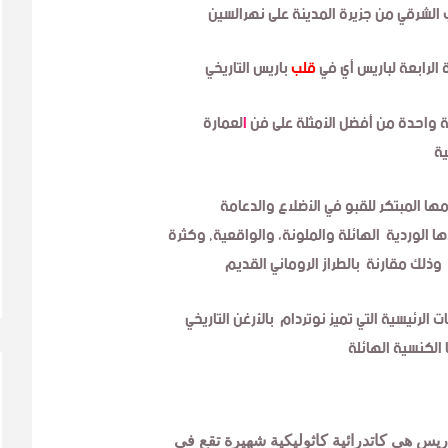
 الشرقي من جزيرة المدينة
على نهر
السين
 الرابعة لباريس
أي في
قلب
باريس التاريخي
ية واحدة من أفضل الأمثلة على فن
ا
لعمارة
ية
ها المبتكر للقبو في الأضلاع والدعامة
ا الوردية الهائلة والملونة، والواقعية,
وكثرة
وذلك مقارنة بالطراز الروماني القديم
 الرئيسية التي تميز نوتردام بالأرغن
التاريخي
الكنسية الهائلة
اريس هي كاتدرائية كاثوليكية شهيرة تقع في