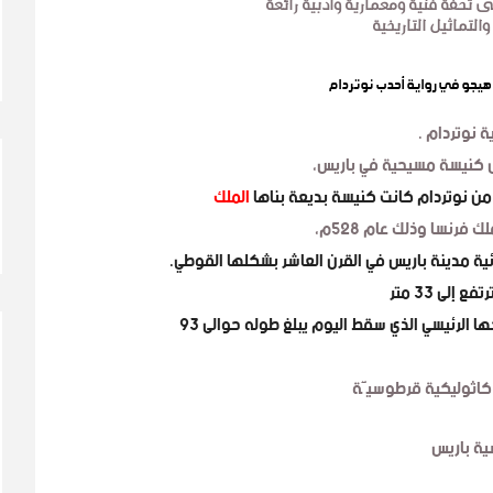
 تحفة فنية ومعمارية وأدبية رائعة
التماثيل التاريخية
هيجو
في رواية أحدب نوتردام
ة نوتردام .
ل كنيسة مسيحية في باريس،
من نوتردام كانت كنيسة بديعة بناها
الملك
ك فرنسا وذلك عام 528م،
ية مدينة باريس في القرن العاشر بشكلها القوطي.
 إلى 33 متر
– منارتها أو برجها الرئيسي الذي سقط اليوم يبلغ طوله حوالى 93
كاثوليكية
قرطوسيَّة
شية باريس