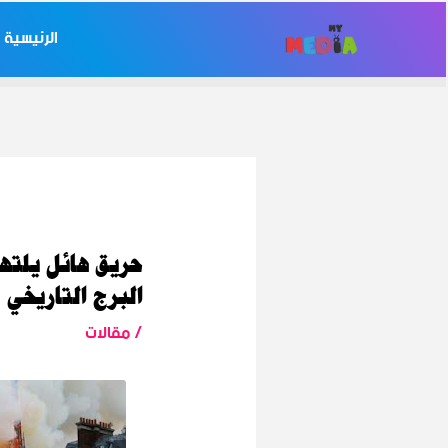
خطي
Post
الرئيسية
لى
navigation
لمحتوى
حريق هائل يلته
البرج التاريخي
/
مقالات