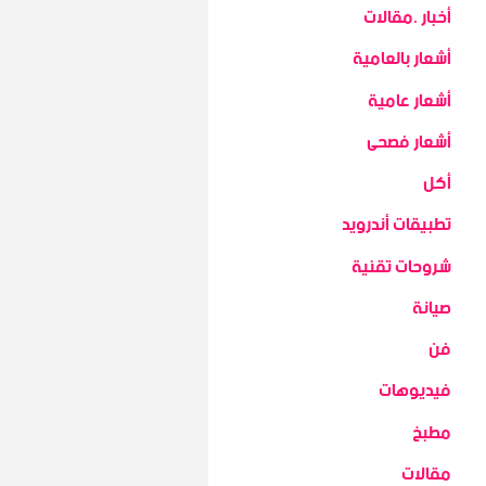
أخبار .مقالات
أشعار بالعامية
أشعار عامية
أشعار فصحى
أكل
تطبيقات أندرويد
شروحات تقنية
صيانة
فن
فيديوهات
مطبخ
مقالات