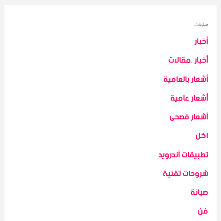
تصنيفات
أخبار
أخبار .مقالات
أشعار بالعامية
أشعار عامية
أشعار فصحى
أكل
تطبيقات أندرويد
شروحات تقنية
صيانة
فن