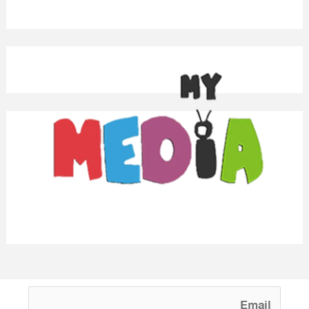
We love WordPress and we are here to provide you with professional
looking WordPress themes so that you can take your website one step
ahead. We focus on simplicity, elegant design and clean code.