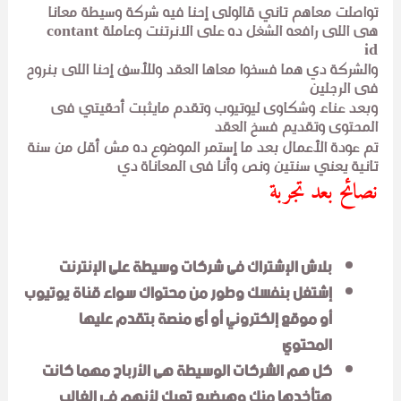
تواصلت معاهم تاني قالولى إحنا فيه شركة وسيطة معانا
هى اللى رافعه الشغل ده على الانرتنت وعاملة contant
id
والشركة دي هما فسخوا معاها العقد وللأسف إحنا اللى بنروح
فى الرجلين
وبعد عناء وشكاوى ليوتيوب وتقدم مايثبت أحقيتي فى
المحتوى وتقديم فسخ العقد
تم عودة الأعمال بعد ما إستمر الموضوع ده مش أقل من سنة
تانية يعني سنتين ونص وأنا فى المعاناة دي
نصائح بعد تجربة
بلاش الإشتراك فى شركات وسيطة على الإنترنت
إشتغل بنفسك وطور من محتواك سواء قناة يوتيوب
أو موقع إلكتروني أو أى منصة بتقدم عليها
المحتوي
كل هم الشركات الوسيطة هى الأرباح مهما كانت
هتأخدها منك وهيضيع تعبك لأنهم فى الغالب