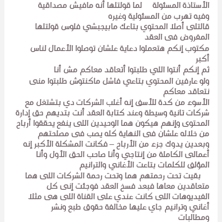
الأستاذة المسئولة لما قولتلها أنه مافيش مصداقية
وفيه تهرب من المسئولية وغيره
قالتلى أصلا المحتوي بتاعك مابيجبشي فلوس قولتلها
المفروض فى العقد
مكتوب إنكم هتعملوا دعاية علشان توصلوا الأعمال لناس
أكبر
ثم إنكم أنتوا اللي طلبتوا أتعاقد معاكم مش أنا
ولو عارفين المحتوي بتاعي فاشل ماكنتوش طلبتوا منى
نتعاقد معاكم
الأسوء من كدة للأسف إنه أغلب الشركات دي بتشتغل مع
شركات تانية وسيطة وعند كتابة العقد أنت بتديهم حق إدارة
المحتوى وإنهم هيكون هما الوحيدين اللى ينفع يحققوا أرباح
من خلاله علشان فى النهاية كله يصب فى مصلحتهم
وبعدين يدوك جزء من الأرباح – فكانت المشكلة الأكبر إنه
أعمالى الكاملة من إنتاجي وأنا صاحب الحق الأول وأنا
المؤلف للكلمات بتاعت الأغاني والترانيم
بقيت تحت رحمتهم هما وتحت رحمة الشركات اللى هما
متعاقدين معاها فبعد فسخ العقد فوجئت إنى كل
الفيديوهات اللى كانت عندي على القناة اللى هى مثلا
أغاني وترانيم جاي عليها مخالفة حقوق طبع ونشر
ومطالبات