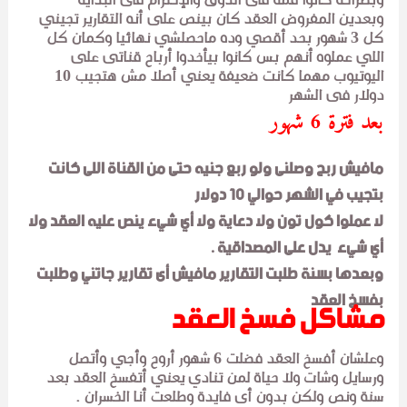
وبصراحة كانوا قمة فى الذوق والإحترام فى البداية
وبعدين المفروض العقد كان بينص على أنه التقارير تجيني
كل 3 شهور بحد أقصي وده ماحصلشي نهائيا وكمان كل
اللي عملوه أنهم بس كانوا بيأخدوا أرباح قناتى على
اليوتيوب مهما كانت ضعيفة يعني أصلا مش هتجيب 10
دولار فى الشهر
بعد فترة 6 شهور
مافيش ربح وصلنى ولو ربع جنيه حتى من القناة اللى كانت
بتجيب في الشهر حوالي 10 دولار
لا عملوا كول تون ولا دعاية ولا أي شيء ينص عليه العقد ولا
أي شيء يدل على المصداقية .
وبعدها بسنة طلبت التقارير مافيش أى تقارير جاتني وطلبت
بفسخ العقد
مشاكل فسخ العقد
وعلشان أفسخ العقد فضلت 6 شهور أروح وأجي وأتصل
ورسايل وشات ولا حياة لمن تنادي يعني أتفسخ العقد بعد
سنة ونص ولكن بدون أى فايدة وطلعت أنا الخسران .