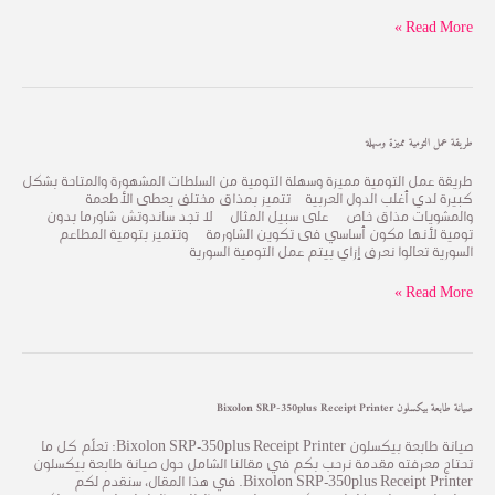
Read More »
طريقة
طريقة عمل التومية مميزة وسهلة
عمل
التومية
طريقة عمل التومية مميزة وسهلة التومية من السلطات المشهورة والمتاحة بشكل
مميزة
كبيرة لدي أغلب الدول العربية تتميز بمذاق مختلف يعطى الأطعمة
وسهلة
والمشويات مذاق خاص على سبيل المثال لا تجد ساندوتش شاورما بدون
تومية لأنها مكون أساسي فى تكوين الشاورمة وتتميز بتومية المطاعم
السورية تعالوا نعرف إزاي بيتم عمل التومية السورية
Read More »
صيانة
صيانة طابعة بيكسلون Bixolon SRP-350plus Receipt Printer
طابعة
بيكسلون
صيانة طابعة بيكسلون Bixolon SRP-350plus Receipt Printer: تعلّم كل ما
Bixolon
تحتاج معرفته مقدمة نرحب بكم في مقالنا الشامل حول صيانة طابعة بيكسلون
SRP-
Bixolon SRP-350plus Receipt Printer. في هذا المقال، سنقدم لكم