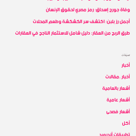
h
وفاة جورج إسحاق: رمز مصري لحقوق الإنسان
f
أجمل رز بلبن: اكتشف سر الكشكشة وطعم المحلات
o
r
طرق الربح من العقار: دليل شامل للاستثمار الناجح في العقارات
:
تصنيفات
أخبار
أخبار .مقالات
أشعار بالعامية
أشعار عامية
أشعار فصحى
أكل
تطبيقات أندرويد