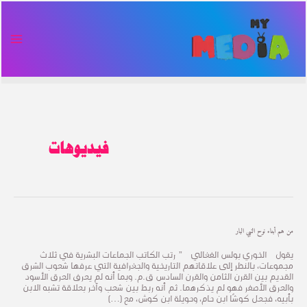
خطي
Post
AIN
لى
pagination
ENU
لمحتوى
فيديوهات
من
من هم أبناء نوح النبي البار
هم
أبناء
يقول الخوري بولس الفغالي ” رتب الكاتب الجماعات البشرية في ثلاث
نوح
مجموعات، بالنظر إلى علاقاتهم التاريخية والجغرافية التي عرفها شعوب الشرق
النبي
القديم بين القرن الثامن والقرن السادس ق.م. وبما أنه لم يعرف العرق الأسود
البار
والعرق الأصفر فهو لم يذكرهما. ثم أنه ربط بين شعب وآخر بعلاقة تشبه الابن
بأبيه، فجعل كوشًا ابن حام، وحويلة ابن كوش، مع […]