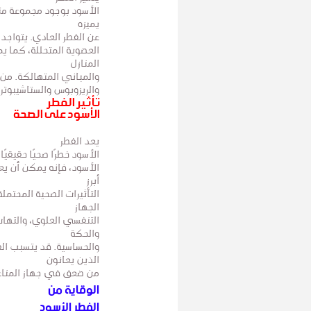
الأسود بوجود مجموعة متن
يميزه
عن الفطر العادي. يتواجد ا
العضوية المتحللة، كما ي
المنازل
والمباني المتهالكة. من 
والريزوبوس والستاشيبوت
تأثير الفطر
الأسود على الصحة
يعد الفطر
الأسود خطرًا صحيًا حقيقي
الأسود، فإنه يمكن أن يع
أبرز
التأثيرات الصحية المحتملة
الجهاز
التنفسي العلوي، والتها
والحكة
والحساسية. قد يتسبب ال
الذين يعانون
من ضعف في جهاز المناعة
الوقاية من
الفطر الأسود