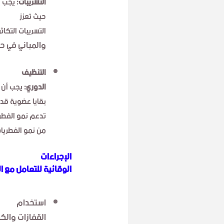
التسريبات:
يجب إص
حيث تعزز
التسريبات التكاث
والمباني في حا
التنظيف
الدوري:
يجب أن ي
بقايا عضوية قد
تدعم نمو الفطر 
من نمو الفطريا
الإجراءات
الوقائية للتعامل مع ا
استخدام
القفازات والكم