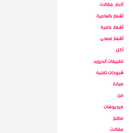
أخبار .مقالات
أشعار بالعامية
أشعار عامية
أشعار فصحى
أكل
تطبيقات أندرويد
شروحات تقنية
صيانة
فن
فيديوهات
مطبخ
مقالات