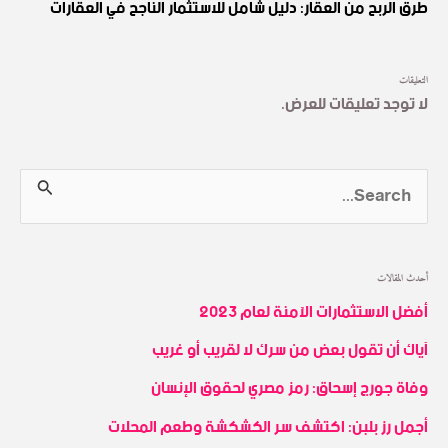
طرق الربح من العقار: دليل شامل للاستثمار الناجح في العقارات
التعليقات
لا توجد تعليقات للعرض.
S
e
a
أحدث المقالات
r
أفضل الاستثمارات الآمنة لعام 2023
c
آياك أن تقول بعض من سرك لا لقريب أو غريب
h
وفاة جورج إسحاق: رمز مصري لحقوق الإنسان
f
أجمل رز بلبن: اكتشف سر الكشكشة وطعم المحلات
o