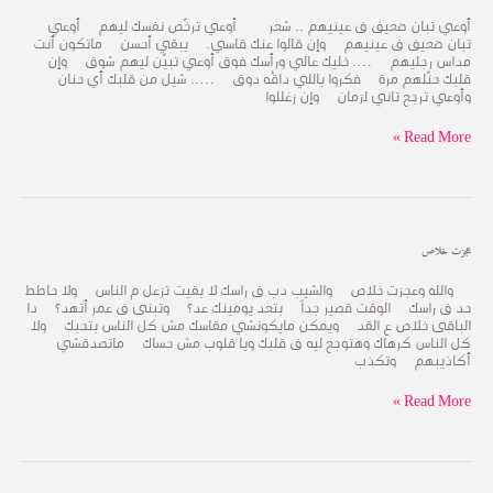
تبان
ضعيف
أوعي تبان ضعيف ف عينيهم .. شعر أوعي ترخَّص نفسك ليهم أوعي
ف
تبان ضعيف ف عينيهم وإن قالوا عنك قاسي. يبقي أحسن ماتكون أنت
عينيهم
مداس رجليهم …. خليك عالي ورأسك فوق أوعي تبيَّن ليهم شوق وإن
..
قلبك حنَّلهم مرة فكروا باللي داقُه دوق ….. شيل من قلبك أي حنان
شعر
وأوعي ترجع تاني لزمان وإن زغللوا
Read More »
عجزت
عجزت خلاص
خلاص
والله وعجزت خلاص والشيب دب ف راسك لا بقيت تزعل م الناس ولا حاطط
حد ف راسك الوقت قصير جداً بتعد يومينك عد؟ وتبنى ف عمر أتهد؟ دا
الباقى خلاص ع القد ويمكن مايكونشي مقاسك مش كل الناس بتحبك ولا
كل الناس كرهاك وهتوجع ليه ف قلبك ويا قلوب مش حساك ماتصدقشي
أكاذيبهم وتكذب
Read More »