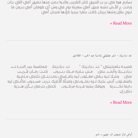
–
نسايم هوا في عز حر الصيف كان الطبيب والدوا حضن منها خفيف أمي اللي جات
قصيدة
وراحت ع الأرض تشبه ضيف أمي سفينة نوح في وش أي طوفان أمي بدون ما
أمي
تبوح على وشها بيبان كانت بتقرا عينيا كإنها فنجان أمي
اخر
ملاك
Read More »
ع
الارض
خُد
خُد دباديبك – شعر حلمنتيشي بمناسبة عيد الحب – الفلانتين
دباديبك
–
قصيدة حلمنتيشي ” خد دباديبك ” خد دباديبك (بمناسبة عيد الحب) خــــد
شعر
دباديــــــبك وأبعــــد عنى مـــش عــــايزة مـــــنك دبـــدوب كنـــت زمـــــان قُــــريـــــب
حلمنتيشي
منى وشـــك لـــيه بـــقـى مقــــــلوب لــيه ياقــــــاسـي بتعـذبنــــــى خلتنى مــــاشــية
بمناسبة
بالشقـــــلوب أخص علــيك لــــيه بتعــــــودنى وفجأة ألأقيك جريت مســـــحوب ماأنـــتى ليه
عيد
دايما نكـــــــــــدية وبوقك يشبه فــــردة مركــــــوب كنتى بترضى بـــــــأى هـــــدية
الحب
حتى إن
–
الفلانتين
Read More »
أوعي
أوعي تبان ضعيف ف عينيهم .. شعر