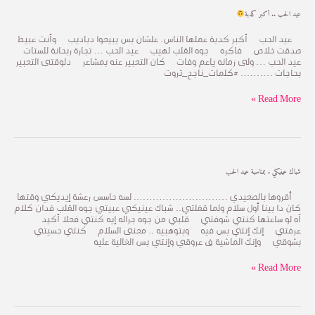
عيد
عيد الحب .. أكبر كدبة
الحب
..
عيد الحب أكبر كدبة عملها الناس. علشان بس يبيعوا دباديب وأنت عبيط
أكبر
صدقت خلاص فاكره جوه القلب لهيب عيد الحب … تجارة ربحانة للستات
كدبة
عيد الحب … ولى زمانه ياعم وفات كان التعبير عنه بمشاعر دلوقتى التعبير
بحاجات ………. #كلمات_ناجح_ثروت
Read More »
شباك
شباك عينيكي . بمناسبة عيد الحب
عينيكي
.
أقروها بالصعيدي ……………………….. لسه حاسس رعشة إيديكي وقتها
بمناسبة
كان دا بينا أول سلام ولما قفلتي.. شباك عينيكي عبيتي جوه القلب فدان كلام
عيد
آه لو ساعتها كنتي شوفتي قلبي من جوه جراله إيه كنتي فعلا أكيد
الحب
عرفتي إنك إنتي بس فيه وبتوهبيه .. معنى السلام كنتي حسيتي
بشوقي وإنك الماشية ف عروقي وإنتي بس الغالية عليه
Read More »