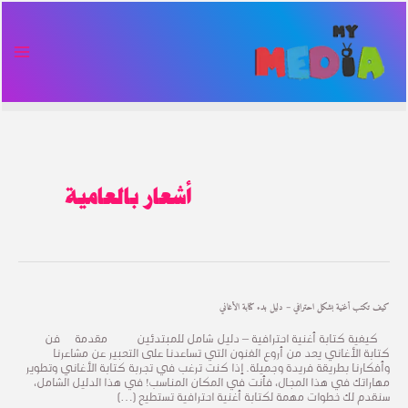
خطي
Post
AIN
لى
pagination
ENU
لمحتوى
أشعار بالعامية
كيف
كيف تكتب أغنية بشكل احترافي – دليل بدء كتابة الأغاني
تكتب
أغنية
كيفية كتابة أغنية احترافية – دليل شامل للمبتدئين مقدمة فن
بشكل
كتابة الأغاني يعد من أروع الفنون التي تساعدنا على التعبير عن مشاعرنا
احترافي
وأفكارنا بطريقة فريدة وجميلة. إذا كنت ترغب في تجربة كتابة الأغاني وتطوير
–
مهاراتك في هذا المجال، فأنت في المكان المناسب! في هذا الدليل الشامل،
دليل
سنقدم لك خطوات مهمة لكتابة أغنية احترافية تستطيع […]