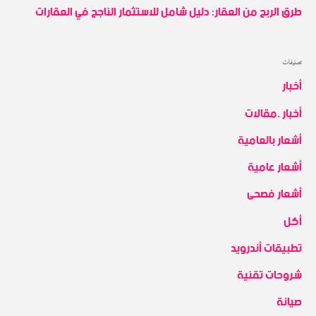
r
طرق الربح من العقار: دليل شامل للاستثمار الناجح في العقارات
:
تصنيفات
أخبار
أخبار .مقالات
أشعار بالعامية
أشعار عامية
أشعار فصحى
أكل
تطبيقات أندرويد
شروحات تقنية
صيانة