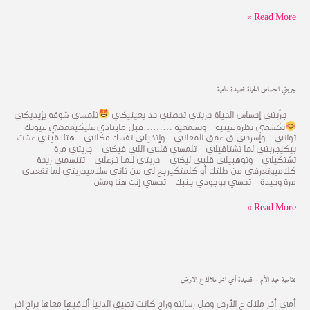
بدء
كتابة
Read More »
الأغاني
جربتي
جربتي احساس الحياة قصيدة عامية
احساس
الحياة
جرّبتي إحساس الحياة جربتي تحضني حد بعينيكي
تلمسي شوقه بإيديكي
قصيدة
تكشفي نظرة عينيه وتسمعيه ………قبل ماينادي عليكيغمضي عيونك
عامية
ثواني وإسرحي ف عمق المعاني وإتخيلي نفسك مكاني هتلاقيني عشت
بيكيجربتي لما تشتاقيلي تلمسي قلبي اللي فيكي جربتي مرة
تشتكيلي وتوهبيلي قلبي ليكي جربتي لـــمــا تــزعلي تتنسمي ريحة
كلاميوتعرفي من طلتك أو كلمتكيرجع لي من تاني سلاميجربتي لما تقعدي
مرة وحيدة تحسي بوجودي جنبك تحسي إنك هنا ومش
Read More »
بمناسبة
بمناسبة عيد الأم – قصيدة أمي اخر ملاك ع الارض
عيد
الأم
أمي أخر ملاك ع الأرض وصل رسالته وراح كانت تضيق الدنيا ألاقيها معاها براح اخر