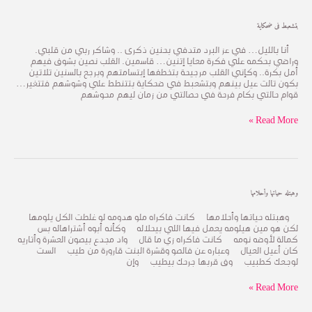
بتشعبط
بتشعبط فى ضحكاية
فى
ضحكاية
أنا بالليل… في عز البرد متدفي بحنين ذكرى .. وشاكر ربي من قلبي.
وراضي بحكمه علي فكرة معايا إتنين… قاسمين. القلب نصين بشوف فيهم
أمل بكرة.. وكإني القلب مرجيحة بتخطفها إبتسامتهم وبرجع بالسنين تلاتين
بكون تالت عيل بينهم وبتشعبط في ضحكاية بتتنطط علي وشوشهم فتتغير…
قوام حالتي بكام فرحة في حصالتي من زمان ليهم محوشهم
Read More »
وهبتله
وهبتله حياتها وأحلامها
حياتها
وأحلامها
وهبتله حياتها وأحلامها كانت فاكراه ملو هدومه لو غلطت الكل يلومها
لكن هو مين هيلومه يعمل فيها اللي بيحلاله وكأنه أبوه أشتراهاله بس
كمالة لأوضه نومه كانت فاكراه زي ما قال واد مجدع بيصون العشرة وأتاريه
كان أعيل العيال وعباره عن فالصو وقشرة البنت قارورة من طيب السـت
لوجـعك كطبيب وف قربها جرحك بيطيب وإن
Read More »